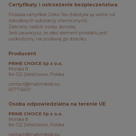
Certyfikaty i ostrzeżenie bezpieczeństwa
Posiada certyfikat Oeko-Tex (tekstylia są wolne od
szkodliwych substancji chemicznych).
Zalecany nadzór osoby dorosłej.
Jeśli zauważysz, że jakiś element produktu jest
uszkodzony, nie podawaj go dziecku.
Producent
PRIME CHOICE Sp z o.o.
Morska 8
84-122 Żelistrzewo, Polska
contact@malomikids.eu
607716610
Osoba odpowiedzialna na terenie UE
PRIME CHOICE Sp z o.o.
Morska 8
84-122 Żelistrzewo, Polska
contact@malomikids.eu