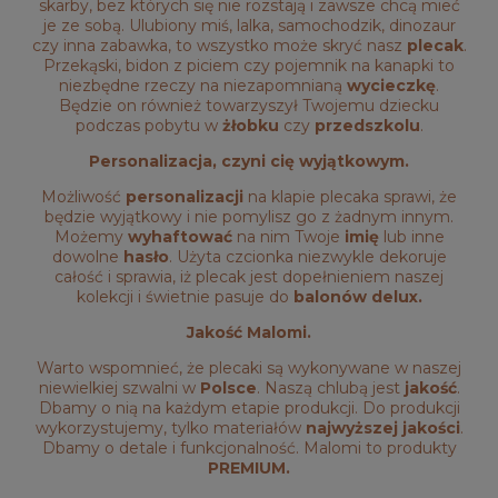
skarby, bez których się nie rozstają i zawsze chcą mieć
je ze sobą. Ulubiony miś, lalka, samochodzik, dinozaur
czy inna zabawka, to wszystko może skryć nasz
plecak
.
Przekąski, bidon z piciem czy pojemnik na kanapki to
niezbędne rzeczy na niezapomnianą
wycieczkę
.
Będzie on również towarzyszył Twojemu dziecku
podczas pobytu w
żłobku
czy
przedszkolu
.
Personalizacja, czyni cię wyjątkowym.
Możliwość
personalizacji
na klapie plecaka sprawi, że
będzie wyjątkowy i nie pomylisz go z żadnym innym.
Możemy
wyhaftować
na nim Twoje
imię
lub inne
dowolne
hasło
. Użyta czcionka niezwykle dekoruje
całość i sprawia, iż plecak jest dopełnieniem naszej
kolekcji i świetnie pasuje do
balonów delux.
Jakość Malomi.
Warto wspomnieć, że plecaki są wykonywane w naszej
niewielkiej szwalni w
Polsce
. Naszą chlubą jest
jakość
.
Dbamy o nią na każdym etapie produkcji. Do produkcji
wykorzystujemy, tylko materiałów
najwyższej jakości
.
Dbamy o detale i funkcjonalność. Malomi to produkty
PREMIUM.