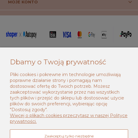
MOJE KONTO
_____________________________________
Dbamy o Twoją prywatność
Pliki cookies i pokrewne im technologie umożliwiają
poprawne działanie strony i pomagają nam
dostosować ofertę do Twoich potrzeb. Możesz
zaakceptować wykorzystanie przez nas wszystkich
tych plików i przejść do sklepu lub dostosować użycie
plików do swoich preferencji, wybierając opcję
"Dostosuj zgody".
Więcej o plikach cookies przeczytasz w naszej Polityce
prywatności.
Zaakceptuj tylko niezbędne