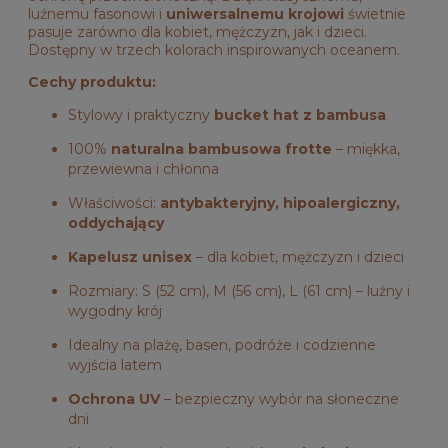
luźnemu fasonowi i
uniwersalnemu krojowi
świetnie
pasuje zarówno dla kobiet, mężczyzn, jak i dzieci.
Dostępny w trzech kolorach inspirowanych oceanem.
Cechy produktu:
Stylowy i praktyczny
bucket hat z bambusa
100%
naturalna bambusowa frotte
– miękka,
przewiewna i chłonna
Właściwości:
antybakteryjny, hipoalergiczny,
oddychający
Kapelusz unisex
– dla kobiet, mężczyzn i dzieci
Rozmiary: S (52 cm), M (56 cm), L (61 cm) – luźny i
wygodny krój
Idealny na plażę, basen, podróże i codzienne
wyjścia latem
Ochrona UV
– bezpieczny wybór na słoneczne
dni