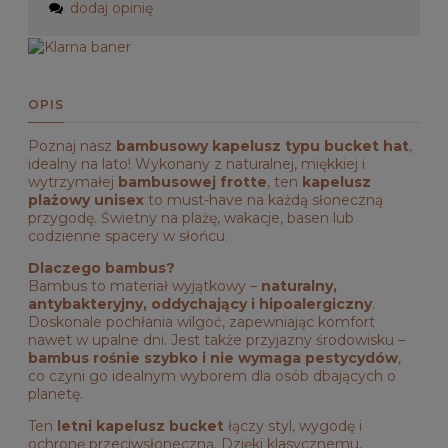
dodaj opinię
OPIS
Poznaj nasz
bambusowy kapelusz typu bucket hat
,
idealny na lato! Wykonany z naturalnej, miękkiej i
wytrzymałej
bambusowej frotte
, ten
kapelusz
plażowy unisex
to must-have na każdą słoneczną
przygodę. Świetny na plażę, wakacje, basen lub
codzienne spacery w słońcu.
Dlaczego bambus?
Bambus to materiał wyjątkowy –
naturalny,
antybakteryjny, oddychający i hipoalergiczny
.
Doskonale pochłania wilgoć, zapewniając komfort
nawet w upalne dni. Jest także przyjazny środowisku –
bambus rośnie szybko i nie wymaga pestycydów
,
co czyni go idealnym wyborem dla osób dbających o
planetę.
Ten
letni kapelusz bucket
łączy styl, wygodę i
ochronę przeciwsłoneczną. Dzięki klasycznemu,