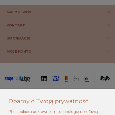
MALOMI KIDS
KONTAKT
INFORMACJE
MOJE KONTO
_____________________________________
Dbamy o Twoją prywatność
Pliki cookies i pokrewne im technologie umożliwiają