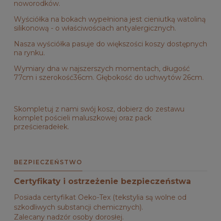
noworodków.
Wyściółka na bokach wypełniona jest cieniutką watoliną
silikonową - o właściwościach antyalergicznych.
Nasza wyściółka pasuje do większości koszy dostępnych
na rynku.
Wymiary dna w najszerszych momentach, długość
77cm i szerokość36cm. Głębokość do uchwytów 26cm.
Skompletuj z nami swój kosz, dobierz do zestawu
komplet pościeli maluszkowej oraz pack
prześcieradełek.
BEZPIECZEŃSTWO
Certyfikaty i ostrzeżenie bezpieczeństwa
Posiada certyfikat Oeko-Tex (tekstylia są wolne od
szkodliwych substancji chemicznych).
Zalecany nadzór osoby dorosłej.