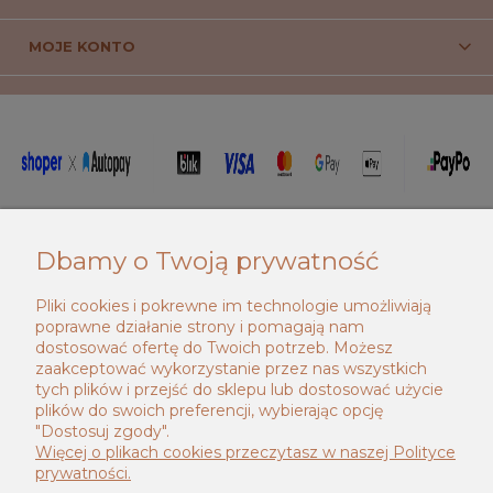
MOJE KONTO
_____________________________________
Dbamy o Twoją prywatność
Pliki cookies i pokrewne im technologie umożliwiają
poprawne działanie strony i pomagają nam
dostosować ofertę do Twoich potrzeb. Możesz
zaakceptować wykorzystanie przez nas wszystkich
tych plików i przejść do sklepu lub dostosować użycie
plików do swoich preferencji, wybierając opcję
"Dostosuj zgody".
Więcej o plikach cookies przeczytasz w naszej Polityce
prywatności.